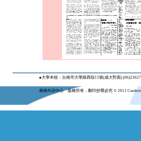
●大學本校：台南市大學路西段15號(成大對面) (06)23627
康橋外語中心 版權所有，翻印抄襲必究 © 2011 Cambridge Langua